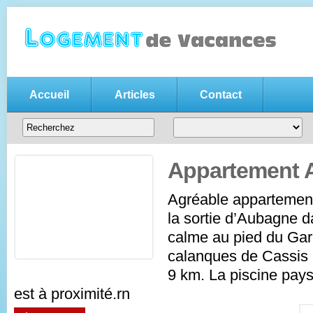
Accueil
Articles
Contact
Annonce location vacances gratui
Votre
annonce de location de vacances gratuite
, n'hésitez pas
entre particuliers
Appartement 
Agréable appartement
la sortie d’Aubagne d
calme au pied du Gar
calanques de Cassis e
9 km. La piscine pa
est à proximité.rn