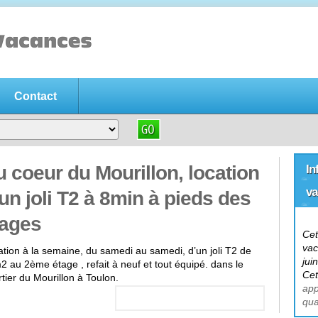
Contact
acances gratuite
es gratuite
, n'hésitez pas déposez immédiatement votre annonce pou
 coeur du Mourillon, location
In
va
un joli T2 à 8min à pieds des
lages
Cet
vac
tion à la semaine, du samedi au samedi, d’un joli T2 de
jui
 au 2ème étage , refait à neuf et tout équipé. dans le
Cet
tier du Mourillon à Toulon.
app
qua