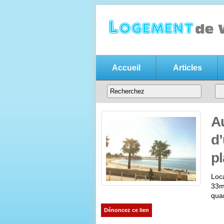
Accueil
Articles
Annonce location v
Votre
annonce de location de vacanc
entre particuliers
Au
d’
p
Loca
33m2
quar
Dénoncez ce lien