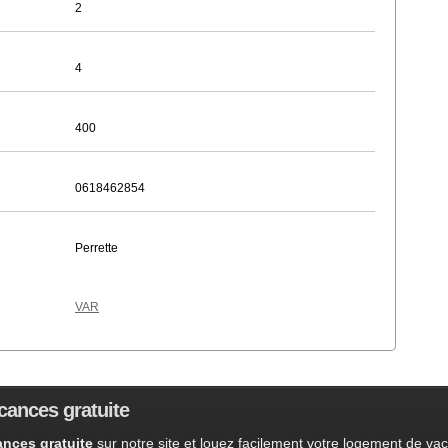
2
4
400
0618462854
Perrette
VAR
cances gratuite
nces gratuite
sur notre site et louez facilement votre logement de va