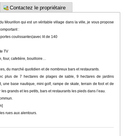
Contactez le propriétaire
 Mourillon qui est un véritable village dans la ville, je vous propose
comportant :
portes coulissantes)avec lit de 140
ite TV
, four, cafetière, bouilloire…
s, du marché quotidien et de nombreux bars et restaurants.
c plus de 7 hectares de plages de sable, 9 hectares de jardins
, une base nautique, mini golf, rampe de skate, terrain de foot et de
 grands et les petits, bars et restaurants les pieds dans l’eau.
 commun.
n]
les rues aux alentours.