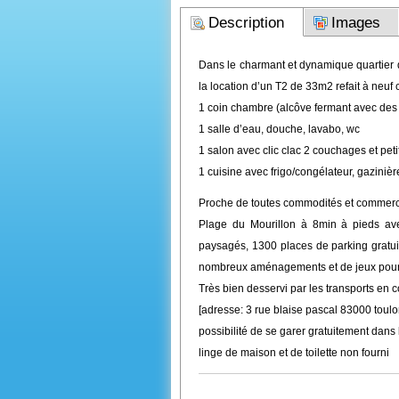
Description
Images
Dans le charmant et dynamique quartier du
la location d’un T2 de 33m2 refait à neuf 
1 coin chambre (alcôve fermant avec des 
1 salle d’eau, douche, lavabo, wc
1 salon avec clic clac 2 couchages et pet
1 cuisine avec frigo/congélateur, gazinière
Proche de toutes commodités et commerce
Plage du Mourillon à 8min à pieds ave
paysagés, 1300 places de parking gratuit
nombreux aménagements et de jeux pour les
Très bien desservi par les transports en
[adresse: 3 rue blaise pascal 83000 toulo
possibilité de se garer gratuitement dans 
linge de maison et de toilette non fourni