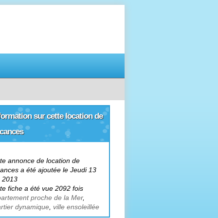
r louer votre
logement de vacances
formation sur cette location de
cances
te annonce de location de
ances a été ajoutée le Jeudi 13
n 2013
te fiche a été vue 2092 fois
artement proche de la Mer
,
rtier dynamique
,
ville ensoleillée