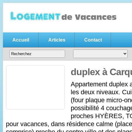
Accueil
Articles
Contact
Annonce location vacances gratui
Votre
annonce de location de vacances gratuite
, n'hésitez pas
entre particuliers
duplex à Carq
Appartement duplex 
les deux niveaux. Cu
(four plaque micro-ond
possibilité 4 couchage
proches HYÈRES, TO
pour vacances, dans résidence calme (place
comprise) proche du centre ville et des pla