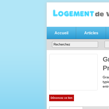
Accueil
Articles
Annonce location v
Votre
annonce de location de vacanc
entre particuliers
G
P
Gran
typ
entr
Dénoncez ce lien