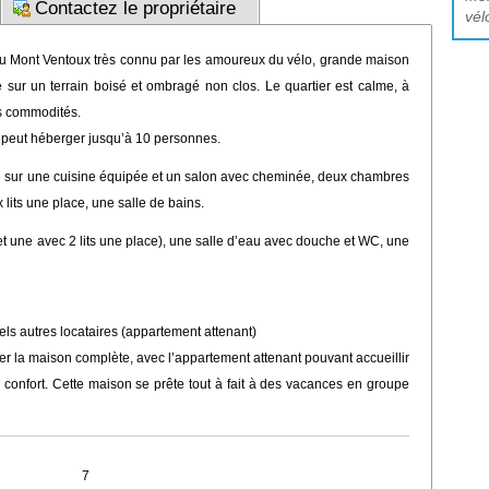
Contactez le propriétaire
vél
du Mont Ventoux très connu par les amoureux du vélo, grande maison
e sur un terrain boisé et ombragé non clos. Le quartier est calme, à
es commodités.
peut héberger jusqu’à 10 personnes.
e sur une cuisine équipée et un salon avec cheminée, deux chambres
 lits une place, une salle de bains.
 et une avec 2 lits une place), une salle d’eau avec douche et WC, une
els autres locataires (appartement attenant)
ouer la maison complète, avec l’appartement attenant pouvant accueillir
 confort. Cette maison se prête tout à fait à des vacances en groupe
7