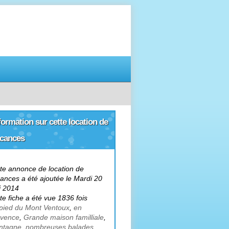
r louer votre
logement de vacances
formation sur cette location de
cances
te annonce de location de
ances a été ajoutée le Mardi 20
i 2014
te fiche a été vue 1836 fois
pied du Mont Ventoux
,
en
ovence
,
Grande maison familliale
,
ntagne
,
nombreuses balades
,