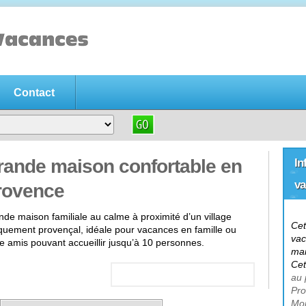
Contact
acances gratuite
es gratuite
, n'hésitez pas déposez immédiatement votre annonce pou
rande maison confortable en
In
va
rovence
de maison familiale au calme à proximité d’un village
Cet
iquement provençal, idéale pour vacances en famille ou
vac
e amis pouvant accueillir jusqu’à 10 personnes.
ma
Cet
au 
Pr
Mo