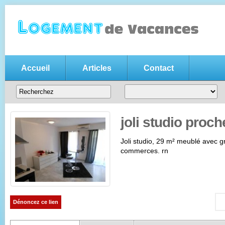
Accueil
Articles
Contact
Annonce location vacances gratui
Votre
annonce de location de vacances gratuite
, n'hésitez pas
entre particuliers
joli studio proch
Joli studio, 29 m² meublé avec g
commerces. rn
Dénoncez ce lien