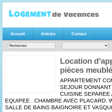
Accueil
Articles
Contact
Annonce location vacances gratui
Votre
annonce de location de vacances gratuite
, n'hésitez pas
entre particuliers
Location d’ap
pièces meublé 
APPARTEMENT C
SEJOUR DONNANT
CUISINE SEPAREE
EQUIPEE . CHAMBRE AVEC PLACARD. 
SALLE DE BAINS BAIGNOIRE ET VASQU