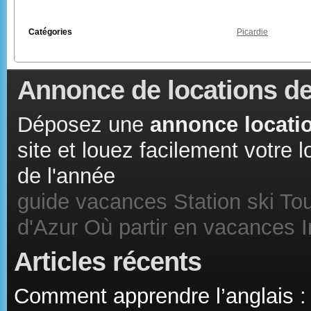
Catégories
Picardie
Annonce de locations de
Déposez une
annonce locatio
site et louez facilement votre
de l'année
guide vacances
Station ski
Tou
d'Azur
Où partir en vacances
Articles récents
Comment apprendre l’anglais :