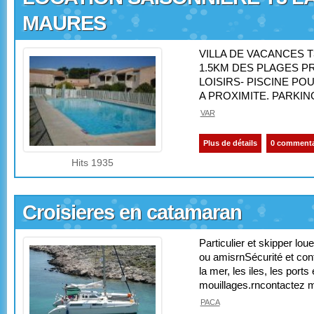
MAURES
VILLA DE VACANCES T
1.5KM DES PLAGES 
LOISIRS- PISCINE PO
A PROXIMITE. PARKING
VAR
Plus de détails
0 commenta
Hits 1935
Croisieres en catamaran
Particulier et skipper lou
ou amisrnSécurité et con
la mer, les iles, les ports
mouillages.rncontactez mo
PACA