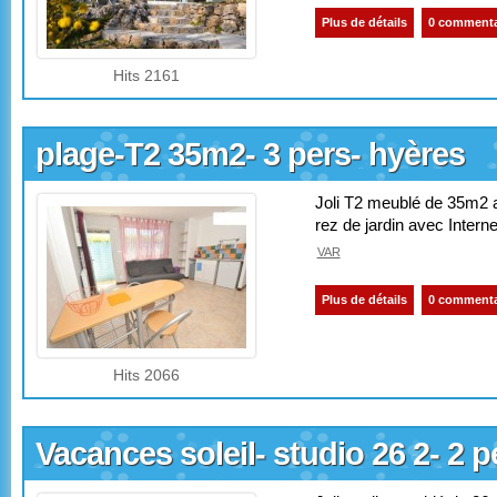
Plus de détails
0 commenta
Hits 2161
plage-T2 35m2- 3 pers- hyères
Joli T2 meublé de 35m2 a
rez de jardin avec Internet
VAR
Plus de détails
0 commenta
Hits 2066
Vacances soleil- studio 26 2- 2 p