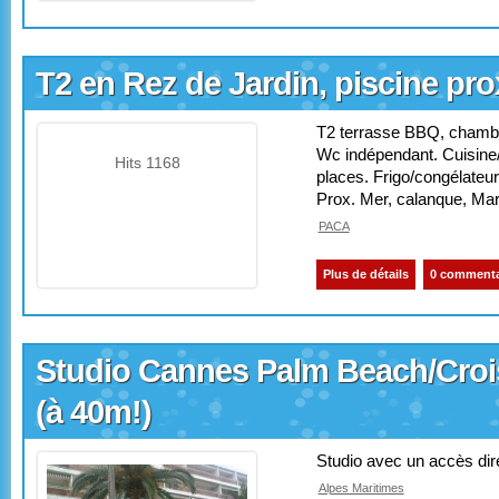
T2 en Rez de Jardin, piscine pro
T2 terrasse BBQ, chambre
Wc indépendant. Cuisine/
Hits 1168
places. Frigo/congélateur;
Prox. Mer, calanque, Mar
PACA
Plus de détails
0 commenta
Studio Cannes Palm Beach/Crois
(à 40m!)
Studio avec un accès dir
Alpes Maritimes