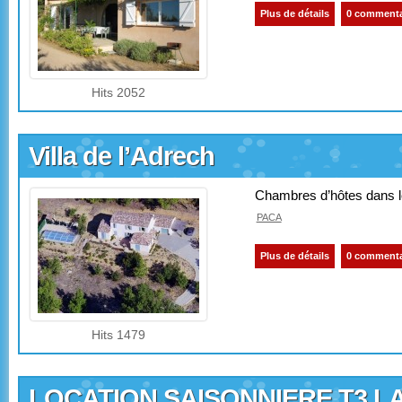
Plus de détails
0 commenta
Hits 2052
Villa de l’Adrech
Chambres d’hôtes dans l
PACA
Plus de détails
0 commenta
Hits 1479
LOCATION SAISONNIERE T3 L