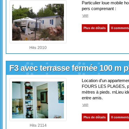
Particulier loue mobile 
pers comprenant :
VAR
Plus de détails
0 commenta
Hits 2010
F3 avec terrasse fermée 100 m p
Location d’un appartemen
FOURS LES PLAGES, proc
mètres à pieds. rnLieu id
entre amis.
VAR
Plus de détails
0 commenta
Hits 2114