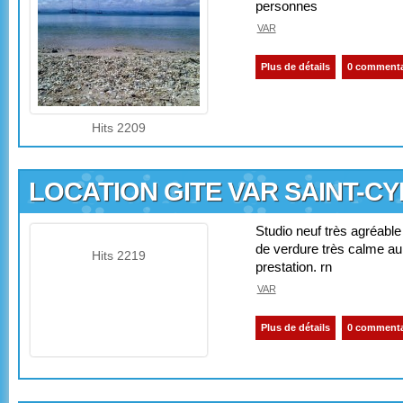
personnes
VAR
Plus de détails
0 commenta
Hits 2209
LOCATION GITE VAR SAINT-C
Studio neuf très agréable 
de verdure très calme au
Hits 2219
prestation. rn
VAR
Plus de détails
0 commenta