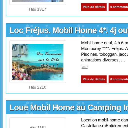
Plus de détails
0 commenta
Hits 1917
Loc Fréjus. Mobil Home 4*. 4j o
Mobil home neuf, 4 à 6 pe
Montourey ****. Fréjus. Ac
Piscines, toboggan, jaccu
animations diverses, …
VAR
Plus de détails
0 commenta
Hits 2210
Loue Mobil Home au Camping Int
Location mobil-home dan
Castellane.rnEntièrement
Hits 1181