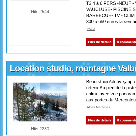
T3 4 à 6 PERS -NEUF
VAUCLUSE- PISCINE S
Hits 2544
BARBECUE- TV - CLIM
300 à 650 euros la semai
PACA
Plus de détails
0 commenta
Location studio, montagne Valb
Beau studio/alcove,appré
retenir.Au pied de la pis
calme avec vue panoramiq
aux portes du Mercontour
Alpes Maritimes
Plus de détails
0 commenta
Hits 2230