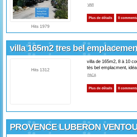
VAR
Plus de détails
0 commenta
Hits 1979
villa 165m2 tres bel emplacemen
villa de 165m2, 8 à 10 c
tès bel emplacment, idéal
Hits 1312
PACA
Plus de détails
0 commenta
PROVENCE LUBERON VENTO