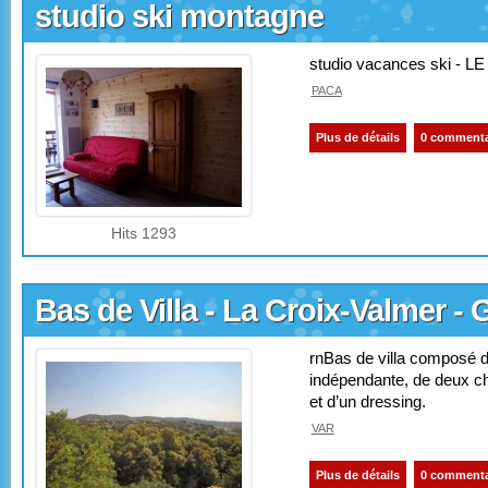
studio ski montagne
studio vacances ski - L
PACA
Plus de détails
0 commenta
Hits 1293
Bas de Villa - La Croix-Valmer - 
rnBas de villa composé d’
indépendante, de deux ch
et d’un dressing.
VAR
Plus de détails
0 commenta