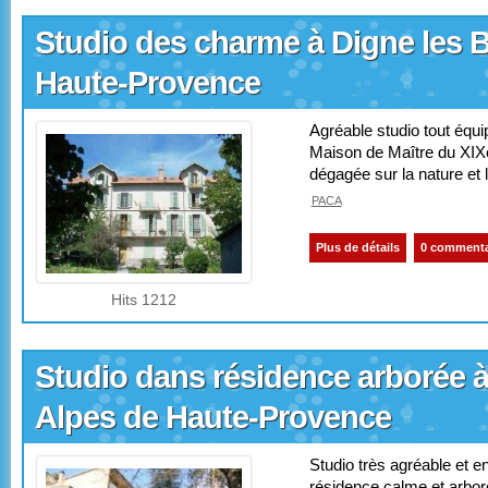
Studio des charme à Digne les B
Haute-Provence
Agréable studio tout équ
Maison de Maître du XIXè
dégagée sur la nature et 
PACA
Plus de détails
0 commenta
Hits 1212
Studio dans résidence arborée à
Alpes de Haute-Provence
Studio très agréable et e
résidence calme et arboré