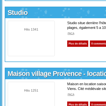
Studio
Studio situe derrière l’hô
plages, également 5 a 10 
Hits 1341
PACA
Plus de détails
0 commenta
Maison village Provence - locat
Maison en location saison
Viens. Cité médiévale si
Hits 1251
PACA
Plus de détails
0 commenta