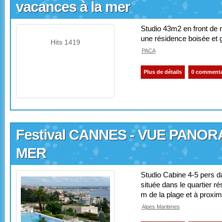
vacances à la mer
Studio 43m2 en front de 
une résidence boisée et 
Hits 1419
PACA
Plus de détails
0 commenta
Festival CANNES - VUE PANOR
MER
Studio Cabine 4-5 pers da
située dans le quartier r
m de la plage et à proximi
Alpes Maritimes