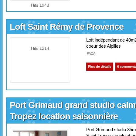
Hits 1943
Loft Saint Rémy de Provence
Loft indépendant de 40m
coeur des Alpilles
Hits 1214
PACA
Plus de détails
0 commenta
Port Grimaud grand studio calme
Tropez location saisonnière
Port Grimaud studio 35m2
Saint Tropez couple et e