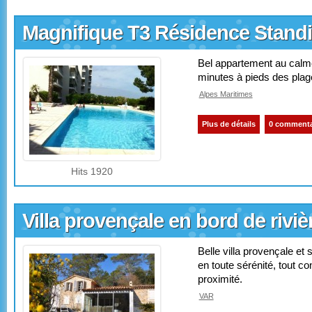
Magnifique T3 Résidence Standi
Bel appartement au calm
minutes à pieds des plage
Alpes Maritimes
Plus de détails
0 commenta
Hits 1920
Villa provençale en bord de riviè
Belle villa provençale et
en toute sérénité, tout con
proximité.
VAR