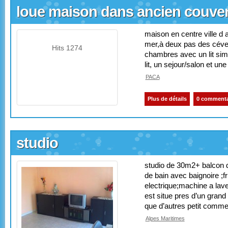
loue maison dans ancien couve
maison en centre ville d
mer,à deux pas des céve
Hits 1274
chambres avec un lit simp
lit, un sejour/salon et un
PACA
Plus de détails
0 commenta
studio
studio de 30m2+ balcon d
de bain avec baignoire ;fri
electrique;machine a laver
est situe pres d’un grand
que d’autres petit comm
Alpes Maritimes