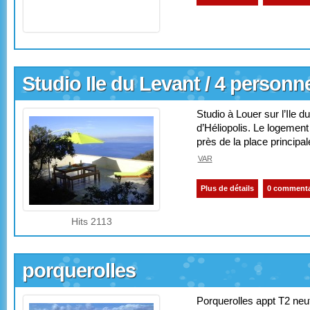
Studio Ile du Levant / 4 personn
Studio à Louer sur l’Ile 
d’Héliopolis. Le logement
près de la place principal
VAR
Plus de détails
0 commenta
Hits 2113
porquerolles
Porquerolles appt T2 neu