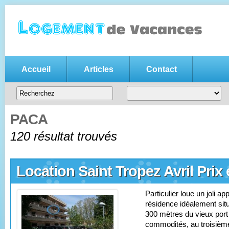
Accueil
Articles
Contact
Annonce location vacances gratui
Votre
annonce de location de vacances gratuite
, n'hésitez pas
entre particuliers
PACA
120 résultat trouvés
Location Saint Tropez Avril Prix
Particulier loue un joli 
résidence idéalement situ
300 mètres du vieux port 
commodités, au troisièm