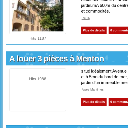
jardin.rnA 600m du centr
et commodités.
PACA
Plus de détails
0 commenta
Hits 1187
A louer 3 pièces à Menton
situé idéalement Avenue R
et à 5mn du bord de mer,
Hits 1988
jardin d’un immeuble ment
Alpes Maritimes
Plus de détails
0 commenta