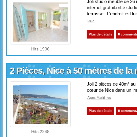
Joli studio meublé de 26
internet gratuit.rnLe stud
terrasse . L’endroit est l
VAR
Plus de détails
0 commenta
Hits 1906
2 Pièces, Nice à 50 mètres de la
Joli 2 pièces de 40m² au 
cœur de Nice dans un im
Alpes Maritimes
Plus de détails
0 commenta
Hits 2248