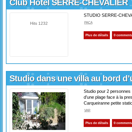
Club Hôtel SERRE-CHEVALIER
STUDIO SERRE-CHEVALIE
PACA
Hits 1232
Plus de détails
0 commenta
Studio dans une villa au bord d
Studio pour 2 personnes 
d’une plage face à la pres
Carqueiranne petite stati
VAR
Plus de détails
0 commenta