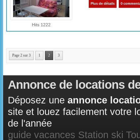
Plus de détails
0 commenta
Hits 1222
Page 2 sur 3
1
2
3
Annonce de locations de
Déposez une
annonce locatio
site et louez facilement votre
de l'année
guide vacances
Station ski
Tou