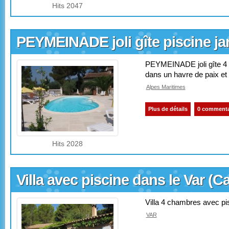
Hits 2047
PEYMEINADE joli gîte piscine j
PEYMEINADE joli gîte 4 
dans un havre de paix et
Alpes Maritimes
Plus de détails
0 commenta
Hits 2028
Villa avec piscine dans le Var (C
Villa 4 chambres avec pi
VAR