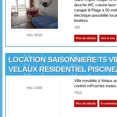
douche WC cuisine lave va
canapé lit Plage à 50 mèt
électrique possibilité lo
fenêtres
VAR
Hits 9530
Plus de détails
Voir le site
LOCATION SAISONNIERE T5 V
VELAUX RESIDENTIEL PISCIN
Villa meublée à Velaux po
confort.rnProches toute
Hits 1588
PACA
Plus de détails
0 commenta