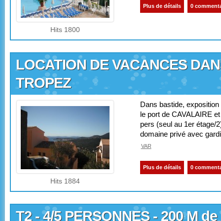
Plus de détails
0 commenta
Hits 1800
LOCATION DE VACANCES DANS
TROPEZ
Dans bastide, expositio
le port de CAVALAIRE et
pers (seul au 1er étage/
domaine privé avec gardi
VAR
Plus de détails
0 commenta
Hits 1884
T2 - 4/5 PERSONNES - 200 M de 