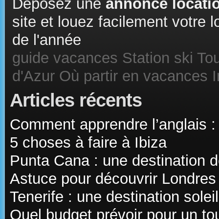
Déposez une
annonce locatio
site et louez facilement votre
de l'année
guide vacances
Station ski
Tou
d'Azur
Où partir en vacances
Articles récents
Comment apprendre l’anglais :
5 choses à faire à Ibiza
Punta Cana : une destination d
Astuce pour découvrir Londres
Tenerife : une destination sole
Quel budget prévoir pour un t