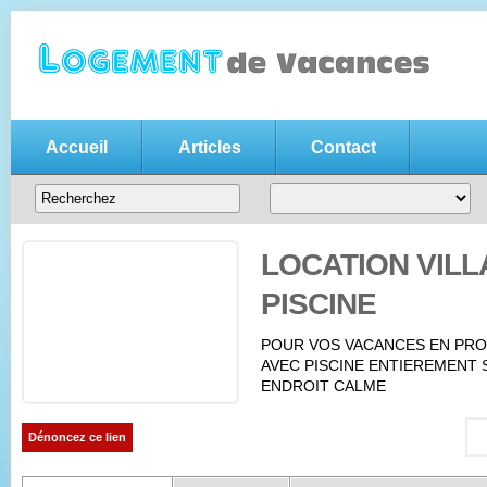
Accueil
Articles
Contact
Annonce location vacances gratui
Votre
annonce de location de vacances gratuite
, n'hésitez pas
entre particuliers
LOCATION VILL
PISCINE
POUR VOS VACANCES EN PRO
AVEC PISCINE ENTIEREMENT 
ENDROIT CALME
Dénoncez ce lien