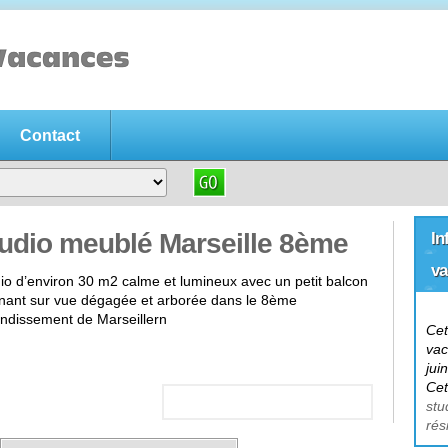
Contact
acances gratuite
es gratuite
, n'hésitez pas déposez immédiatement votre annonce pou
tudio meublé Marseille 8ème
In
va
io d’environ 30 m2 calme et lumineux avec un petit balcon
nant sur vue dégagée et arborée dans le 8ème
ondissement de Marseillern
Cet
vac
jui
Cet
stu
rés