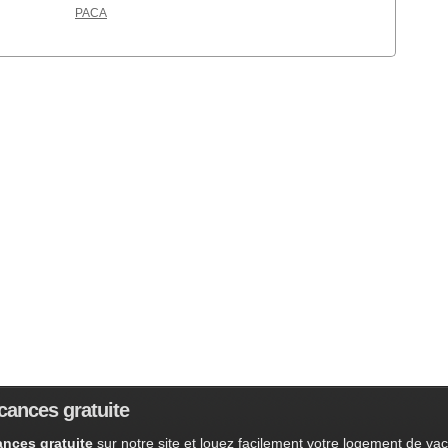
PACA
cances gratuite
nces gratuite
sur notre site et louez facilement votre logement de va