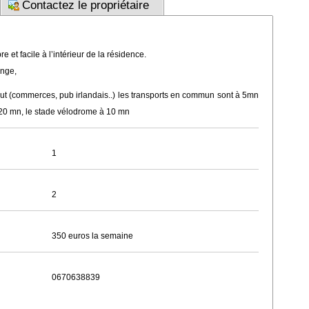
Contactez le propriétaire
e et facile à l’intérieur de la résidence.
inge,
tout (commerces, pub irlandais..) les transports en commun sont à 5mn
 à 20 mn, le stade vélodrome à 10 mn
1
2
350 euros la semaine
0670638839