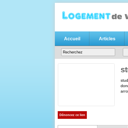
Accueil
Articles
Annonce location v
Votre
annonce de location de vacanc
entre particuliers
s
stud
don
arr
Dénoncez ce lien