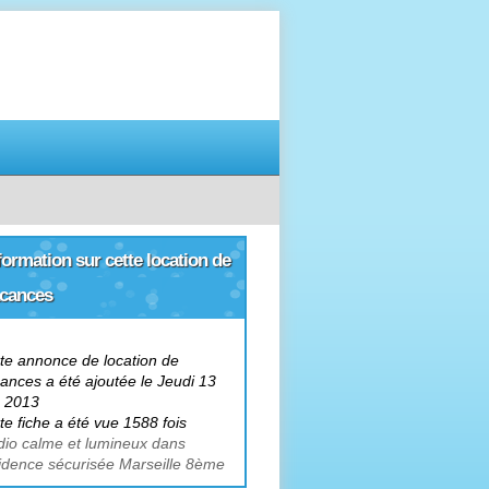
r louer votre
logement de vacances
formation sur cette location de
cances
te annonce de location de
ances a été ajoutée le Jeudi 13
n 2013
te fiche a été vue 1588 fois
dio calme et lumineux dans
idence sécurisée Marseille 8ème