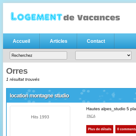
Accueil
Articles
Contact
Annonce location vacances gratui
Votre
annonce de location de vacances gratuite
, n'hésitez pas
entre particuliers
Orres
1 résultat trouvés
location montagne studio
Hautes alpes_studio 5 pla
PACA
Hits 1993
Plus de détails
0 commenta