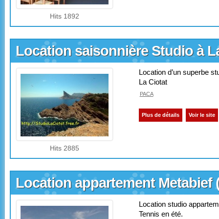
Hits 1892
Location saisonnière Studio à L
Location d’un superbe st
La Ciotat
PACA
Plus de détails
Voir le site
Hits 2885
Location appartement Metabief (j
Location studio apparteme
Tennis en été.