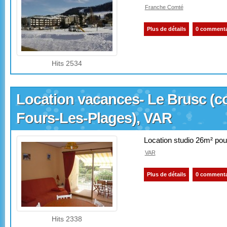
Franche Comté
Plus de détails
0 commenta
Hits 2534
Location vacances- Le Brusc (
Fours-Les-Plages), VAR
Location studio 26m² po
VAR
Plus de détails
0 commenta
Hits 2338