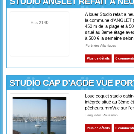
STUDIO ANGLET REFAIT A NE
A louer Studio refait a n
la commune d’ANGLET (à l
Hits 2140
450 m de la plage et à 5
situé au 3eme étage avec 
à 500 € la semaine selon
Pyrénées Atlantiques
Plus de détails
0 commenta
STUDIO CAP D’AGDE VUE POR
Loue coquet studio cabin
intégrée situé au 3ème ét
pêcheurs.rnrnVue sur l’en
Languedoc Roussillon
Plus de détails
0 commenta