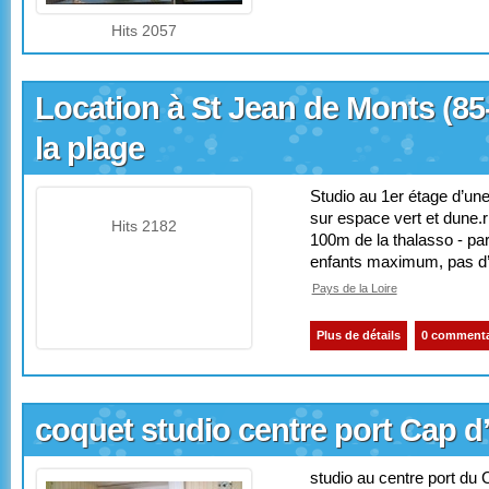
Hits 2057
Location à St Jean de Monts (85
la plage
Studio au 1er étage d’un
sur espace vert et dune.r
Hits 2182
100m de la thalasso - par
enfants maximum, pas d’
Pays de la Loire
Plus de détails
0 commenta
coquet studio centre port Cap 
studio au centre port du