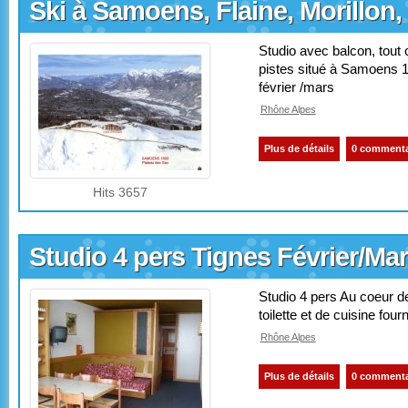
Ski à Samoens, Flaine, Morillon
Studio avec balcon, tout 
pistes situé à Samoens 16
février /mars
Rhône Alpes
Plus de détails
0 commenta
Hits 3657
Studio 4 pers Tignes Février/Ma
Studio 4 pers Au coeur de 
toilette et de cuisine fourn
Rhône Alpes
Plus de détails
0 commenta