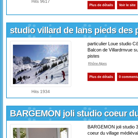
Hits 9617
Plus de détails
Voir le site
studio villard de lans pieds des 
particulier Loue studio C
Balcon de Villardrnvue s
pistes
Rhône Alpes
Plus de détails
0 commenta
Hits 1934
BARGEMON joli studio coeur du 
BARGEMON joli studio 3
coeur du village médiéva