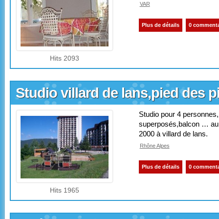
VAR
Plus de détails
0 commenta
Hits 2093
Studio villard de lans,pied des p
Studio pour 4 personnes,b
superposés,balcon … au p
2000 à villard de lans.
Rhône Alpes
Plus de détails
0 commenta
Hits 1965