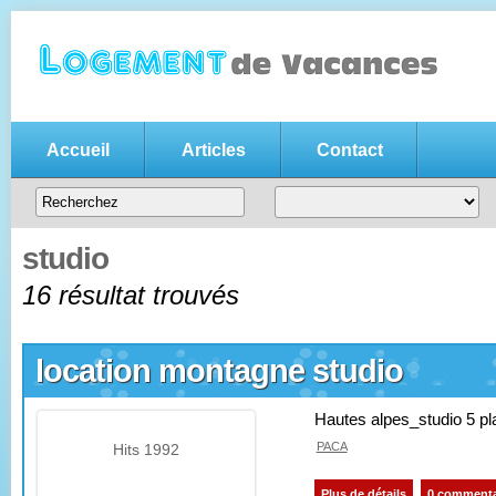
Accueil
Articles
Contact
Annonce location vacances gratui
Votre
annonce de location de vacances gratuite
, n'hésitez pas
entre particuliers
studio
16 résultat trouvés
location montagne studio
Hautes alpes_studio 5 pl
PACA
Hits 1992
Plus de détails
0 commenta