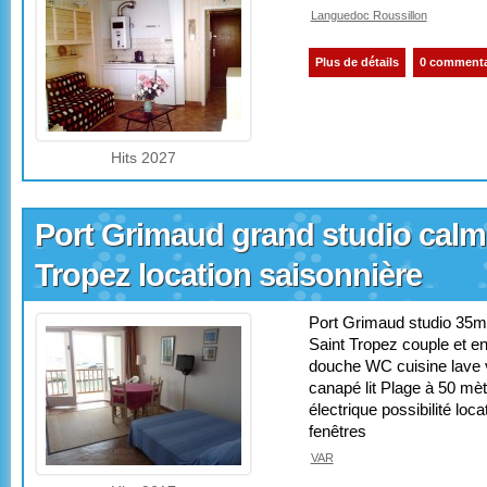
Languedoc Roussillon
Plus de détails
0 commenta
Hits 2027
Port Grimaud grand studio calme
Tropez location saisonnière
Port Grimaud studio 35m2
Saint Tropez couple et e
douche WC cuisine lave va
canapé lit Plage à 50 mèt
électrique possibilité lo
fenêtres
VAR