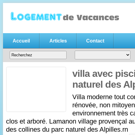
Accueil
Articles
Contact
Annonce location vacances gratui
Votre
annonce de location de vacances gratuite
, n'hésitez pas
entre particuliers
villa avec pis
naturel des Alp
Villa moderne tout c
rénovée, non mitoye
environnement très ca
clos et arboré. Lamanon village provençal a
des collines du parc naturel des Alpilles.rn